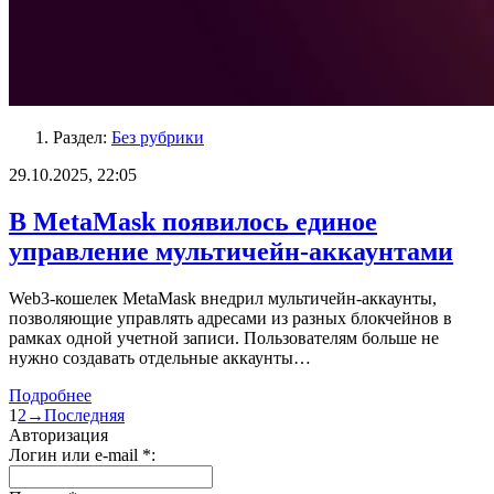
Раздел:
Без рубрики
29.10.2025, 22:05
В MetaMask появилось единое
управление мультичейн-аккаунтами
Web3-кошелек MetaMask внедрил мультичейн-аккаунты,
позволяющие управлять адресами из разных блокчейнов в
рамках одной учетной записи. Пользователям больше не
нужно создавать отдельные аккаунты…
Подробнее
1
2
→
Последняя
Авторизация
Логин или e-mail
*
: