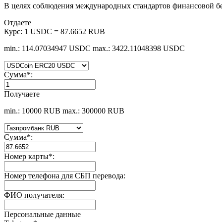
В целях соблюдения международных стандартов финансовой б
Отдаете
Курс:
1 USDC = 87.6652 RUB
min.: 114.07034947 USDC
max.: 3422.11048398 USDC
Сумма
*
:
Получаете
min.: 10000 RUB
max.: 300000 RUB
Сумма
*
:
Номер карты
*
:
Номер телефона для СБП перевода:
ФИО получателя:
Персональные данные