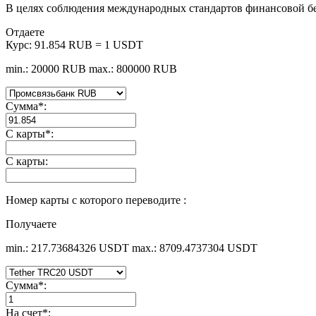
В целях соблюдения международных стандартов финансовой б
Отдаете
Курс:
91.854 RUB = 1 USDT
min.: 20000 RUB
max.: 800000 RUB
Сумма
*
:
С карты
*
:
С карты:
Номер карты с которого переводите :
Получаете
min.: 217.73684326 USDT
max.: 8709.4737304 USDT
Сумма
*
:
На счет
*
: