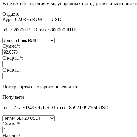
В целях соблюдения международных стандартов финансовой б
Отдаете
Курс:
92.0376 RUB = 1 USDT
min.: 20000 RUB
max.: 800000 RUB
Сумма
*
:
С карты
*
:
С карты:
Номер карты с которого переводите :
Получаете
min.: 217.30249376 USDT
max.: 8692.0997504 USDT
Сумма
*
:
На счет
*
: